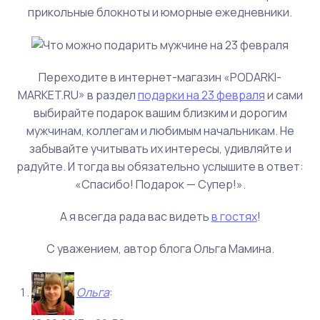
прикольные блокноты и юморные ежедневники.
Переходите в интернет-магазин «PODARKI-
MARKET.RU» в раздел
подарки на 23 февраля
и сами
выбирайте подарок вашим близким и дорогим
мужчинам, коллегам и любимым начальникам. Не
забывайте учитывать их интересы, удивляйте и
радуйте. И тогда вы обязательно услышите в ответ:
«Спасибо! Подарок — Супер!».
А я всегда рада вас видеть
в гостях
!
С уважением, автор блога Ольга Мамина.
Ольга
: