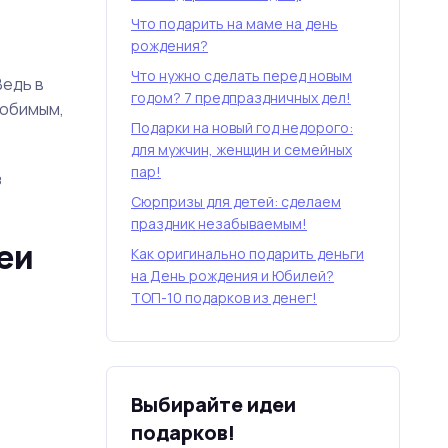
Что подарить на маме на день
рождения?
Что нужно сделать перед новым
Ведь в
годом? 7 предпраздничных дел!
любимым,
Подарки на новый год недорого:
для мужчин, женщин и семейных
пар!
з
Сюрпризы для детей: сделаем
праздник незабываемым!
еи
Как оригинально подарить деньги
на День рождения и Юбилей?
ТОП-10 подарков из денег!
Выбирайте идеи
подарков!