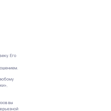
еку. Его
ношением.
 любому
ки»,
изов вы
серьезной