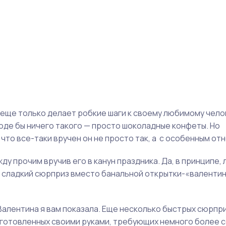
 еще только делает робкие шаги к своему любимому челов
роде бы ничего такого — просто шоколадные конфеты. Но
что все-таки вручен он не просто так, а с особенным от
ду прочим вручив его в канун праздника. Да, в принципе,
й сладкий сюрприз вместо банальной открытки-«валентин
 Валентина я вам показала. Еще несколько быстрых сюрпр
одготовленных своими руками, требующих немного более 