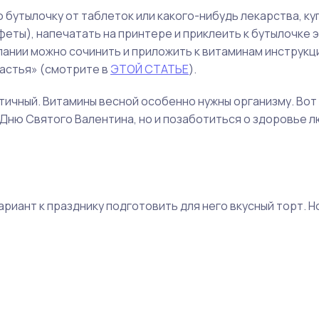
 бутылочку от таблеток или какого-нибудь лекарства, ку
ты), напечатать на принтере и приклеить к бутылочке э
лании можно сочинить и приложить к витаминам инструкц
частья» (смотрите в
ЭТОЙ СТАТЬЕ
).
ктичный. Витамины весной особенно нужны организму. Вот
 Дню Святого Валентина, но и позаботиться о здоровье 
риант к празднику подготовить для него вкусный торт. Но