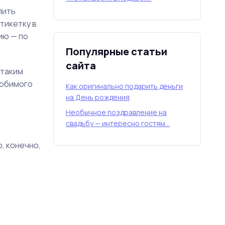
пить
тикетку в
ию — по
Популярные статьи
сайта
 таким
любимого
Как оригинально подарить деньги
на День рождения
Необычное поздравление на
свадьбу — интересно гостям…
, конечно,