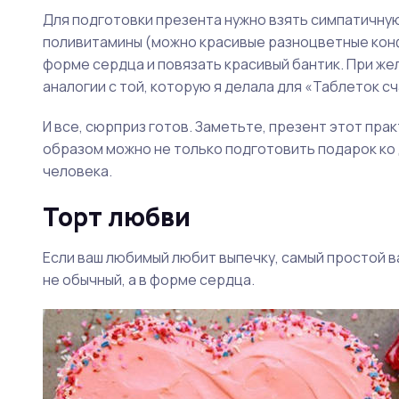
Для подготовки презента нужно взять симпатичную
поливитамины (можно красивые разноцветные конфе
форме сердца и повязать красивый бантик. При же
аналогии с той, которую я делала для «Таблеток с
И все, сюрприз готов. Заметьте, презент этот пра
образом можно не только подготовить подарок ко
человека.
Торт любви
Если ваш любимый любит выпечку, самый простой ва
не обычный, а в форме сердца.