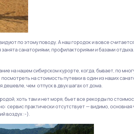
идуют по этому поводу. А наш городок и вовсе считаетс
я занята санаториями, профилакториями и базами отдыха
вание на нашем сибирском курорте, когда, бывает, по мног
, посмотреть на стоимость путевки в один из наших санат
 дешевле, чем отпуск в двух шагах от дома.
родой, хоть там и нет моря, бьет все рекорды по стоимо
о: сервис практически отсутствует — видимо, основная 
й воздух :-).