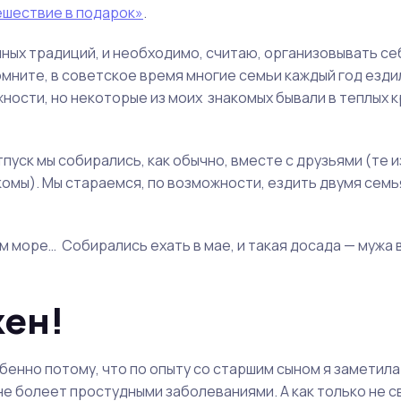
ешествие в подарок»
.
йных традиций, и необходимо, считаю, организовывать се
омните, в советское время многие семьи каждый год езди
ности, но некоторые из моих знакомых бывали в теплых к
пуск мы собирались, как обычно, вместе с друзьями (те из
акомы). Мы стараемся, по возможности, ездить двумя семь
 море… Собирались ехать в мае, и такая досада — мужа в
жен!
обенно потому, что по опыту со старшим сыном я заметила
 не болеет простудными заболеваниями. А как только не с