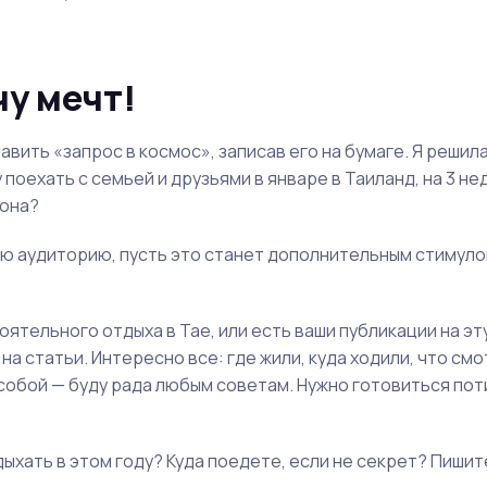
чу мечт!
вить «запрос в космос», записав его на бумаге. Я решил
у поехать с семьей и друзьями в январе в Таиланд, на 3 не
 она?
кую аудиторию, пусть это станет дополнительным стимуло
тоятельного отдыха в Тае, или есть ваши публикации на эт
а статьи. Интересно все: где жили, куда ходили, что смо
 собой — буду рада любым советам. Нужно готовиться пот
ыхать в этом году? Куда поедете, если не секрет? Пишите