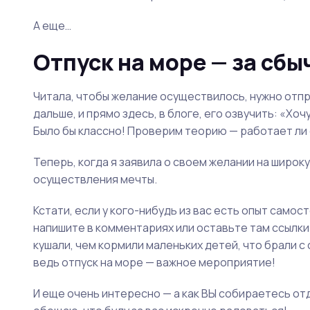
А еще…
Отпуск на море — за сбы
Читала, чтобы желание осуществилось, нужно отпра
дальше, и прямо здесь, в блоге, его озвучить: «Хоч
Было бы классно! Проверим теорию — работает ли
Теперь, когда я заявила о своем желании на широ
осуществления мечты.
Кстати, если у кого-нибудь из вас есть опыт самос
напишите в комментариях или оставьте там ссылки н
кушали, чем кормили маленьких детей, что брали с
ведь отпуск на море — важное мероприятие!
И еще очень интересно — а как ВЫ собираетесь отд