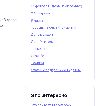
14 февраля (День Влюбленных)
23 февраля
 набирает
8 марта
ои
Годовщина семейной жизни
День рождения
День Учителя
Новый год
Свадьба
Юбилей
Статьи с подарочными идеями
Это интересно!
Что привезти в подарок?