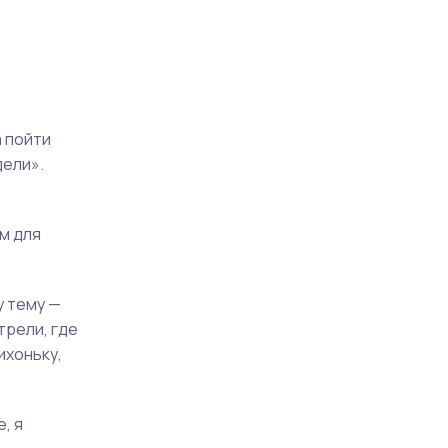
а пойти
дели».
м для
у тему —
трели, где
ихоньку,
, я