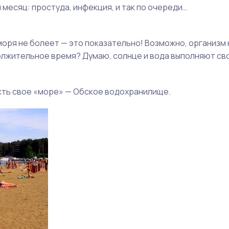
 месяц: простуда, инфекция, и так по очереди…
моря не болеет — это показательно! Возможно, организм
должительное время? Думаю, солнце и вода выполняют св
 есть свое «море» — Обское водохранилище.