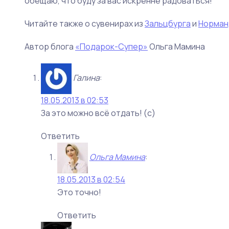
обещаю, что буду за вас искренне радоваться!
Читайте также о сувенирах из
Зальцбурга
и
Норман
Автор блога
«Подарок-Супер»
Ольга Мамина
Галина
:
18.05.2013 в 02:53
За это можно всё отдать! (с)
Ответить
Ольга Мамина
:
18.05.2013 в 02:54
Это точно!
Ответить