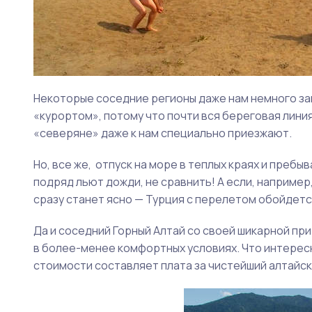
Некоторые соседние регионы даже нам немного зав
«курортом», потому что почти вся береговая лини
«северяне» даже к нам специально приезжают.
Но, все же, отпуск на море в теплых краях и пребы
подряд льют дожди, не сравнить! А если, например
сразу станет ясно — Турция с перелетом обойдется
Да и соседний Горный Алтай со своей шикарной при
в более-менее комфортных условиях. Что интересн
стоимости составляет плата за чистейший алтайски