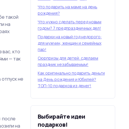
Что подарить на маме на день
рождения?
бе такой
Что нужно сделать перед новым
ли на
годом? 7 предпраздничных дел!
раях
Подарки на новый год недорого:
для мужчин, женщин и семейных
пар!
 вас, кто
Сюрпризы для детей: сделаем
ями — так
праздник незабываемым!
Как оригинально подарить деньги
 отпуск не
на День рождения и Юбилей?
ТОП-10 подарков из денег!
Выбирайте идеи
: после
подарков!
возили на