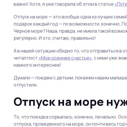
важно! Хотя, я уже говорила об этом в статье
«Пут
Отпуск на море — это вообще одна из лучших семе
подарок каждый год — по возможности, конечно. П
Черное море? Наша, правда, не имела такой возмож
регулярно. И это, считаю, правильно!
А в нашей ситуации обидно то, что отправиться в от
читал пост
«Мое осеннее счастье»
, с ними уже зн
намного интереснее!
Думали — поедем с детьми, покажем нашим малышам
отпустили.
Отпуск на море ну
То, что поездка сорвалась, конечно, печально. Ос
отпуска, проведенного на море, он почти весь год