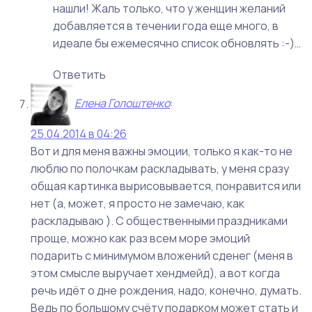
нашли! Жаль только, что у женщин желаний
добавляется в течении года еще много, в
идеале бы ежемесячно список обновлять :-)…
Ответить
Елена Голоштенко
:
25.04.2014 в 04:26
Вот и для меня важны эмоции, только я как-то не
люблю по полочкам раскладывать, у меня сразу
общая картинка вырисовывается, понравится или
нет (а, может, я просто не замечаю, как
раскладываю ). С общественными праздниками
проще, можно как раз всем море эмоций
подарить с минимумом вложений сденег (меня в
этом смысле выручает хендмейд), а вот когда
речь идёт о дне рождения, надо, конечно, думать.
Ведь по большому счёту подарком может стать и