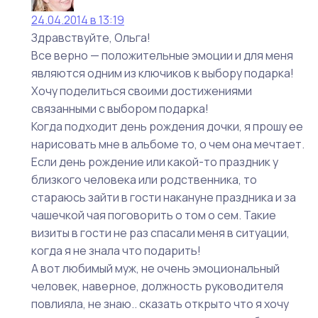
24.04.2014 в 13:19
Здравствуйте, Ольга!
Все верно — положительные эмоции и для меня
являются одним из ключиков к выбору подарка!
Хочу поделиться своими достижениями
связанными с выбором подарка!
Когда подходит день рождения дочки, я прошу ее
нарисовать мне в альбоме то, о чем она мечтает.
Если день рождение или какой-то праздник у
близкого человека или родственника, то
стараюсь зайти в гости накануне праздника и за
чашечкой чая поговорить о том о сем. Такие
визиты в гости не раз спасали меня в ситуации,
когда я не знала что подарить!
А вот любимый муж, не очень эмоциональный
человек, наверное, должность руководителя
повлияла, не знаю.. сказать открыто что я хочу