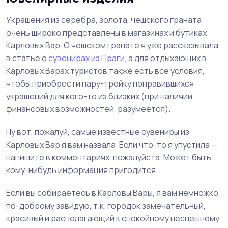
Украшения из серебра, золота, чешского граната
очень широко представлены в магазинах и бутиках
Карловых Вар. О чешском гранате я уже рассказывала
в статье о
сувенирах из Праги
, а для отдыхающих в
Карловых Варах туристов также есть все условия,
чтобы приобрести пару-тройку понравившихся
украшений для кого-то из близких (при наличии
финансовых возможностей, разумеется).
Ну вот, пожалуй, самые известные сувениры из
Карловых Вар я вам назвала. Если что-то я упустила —
напишите в комментариях, пожалуйста. Может быть,
кому-нибудь информация пригодится.
Если вы собираетесь в Карловы Вары, я вам немножко
по-доброму завидую, т.к. городок замечательный,
красивый и располагающий к спокойному неспешному