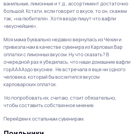
ванильные, лимонные и т.д., ассортимент достаточно
большой. Кстати, если говорит о вкусе, то он, скажем
так, «на любителя». Хотя везде пишут что вафли
«вкуснейшие».
Моя мама буквально недавно вернулась из Чехии и
привезла нам в качестве сувенира из Карловых Вар
оплатки с лимонных вкусом. Ну что сказать? В
очередной раз я убедилась, что наши домашние вафли
горААААздо вкуснее. Не встречала я еще ни одного
человека, который бы восхитился вкусом
карловарских оплаток.
Но попробовать их, считаю, стоит обязательно,
чтобы составить собственное мнение.
Перейдем к остальным сувенирам.
Поильники