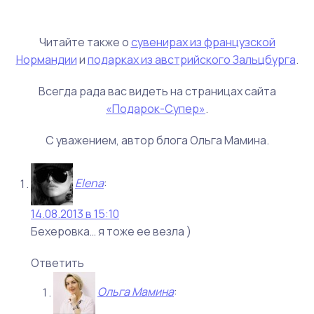
Читайте также о
сувенирах из французской
Нормандии
и
подарках из австрийского Зальцбурга
.
Всегда рада вас видеть на страницах сайта
«Подарок-Супер»
.
С уважением, автор блога Ольга Мамина.
Elena
:
14.08.2013 в 15:10
Бехеровка… я тоже ее везла )
Ответить
Ольга Мамина
: