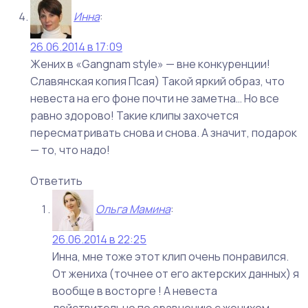
Инна
:
26.06.2014 в 17:09
Жених в «Gangnam style» — вне конкуренции!
Славянская копия Псая) Такой яркий образ, что
невеста на его фоне почти не заметна… Но все
равно здорово! Такие клипы захочется
пересматривать снова и снова. А значит, подарок
— то, что надо!
Ответить
Ольга Мамина
:
26.06.2014 в 22:25
Инна, мне тоже этот клип очень понравился.
От жениха (точнее от его актерских данных) я
вообще в восторге ! А невеста