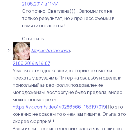
21.06.2014 в 11:44
Это точно, Светлана)))… Запомнится не
только результат, но и процесс съемки в
памяти останется !
Ответить
Мария Зазвонова
:
21.06.2014 в 14:07
У меня есть одноклашки, которые не смогли
поехать у друзьям в Питер на свадьбу и сделали
прикольный видео-ролик поздравление
молодоженам, восторгу не было предела, видео
можно посмотреть
https://vk.com/video140286566_163197019
! Но это
конечно не совсем то о чем, вы пишите, Ольга, это
скорее сюрприз!!!
Ваши идеи тоже интересные, заставляют широко